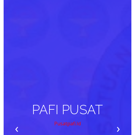
PAFI PUSAT
‹
›
Pusatpafi.id